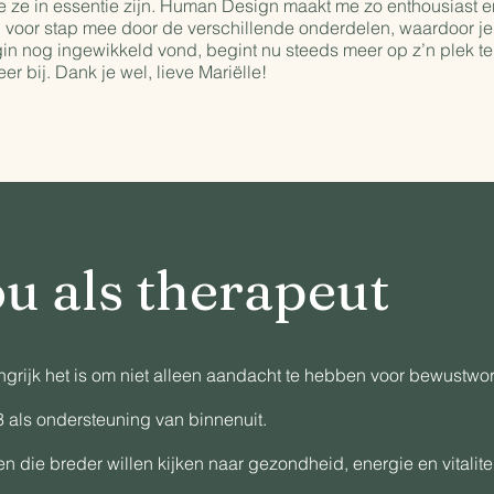
e ze in essentie zijn. Human Design maakt me zo enthousiast 
p voor stap mee door de verschillende onderdelen, waardoor je
egin nog ingewikkeld vond, begint nu steeds meer op z’n plek te
er bij. Dank je wel, lieve Mariëlle!
u als therapeut
angrijk het is om niet alleen aandacht te hebben voor bewustwo
 als ondersteuning van binnenuit.
 die breder willen kijken naar gezondheid, energie en vitalitei