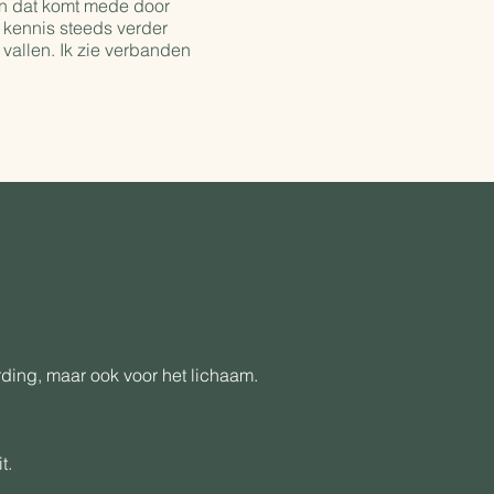
en dat komt mede door
 kennis steeds verder
 vallen. Ik zie verbanden
rding, maar ook voor het lichaam.
t.