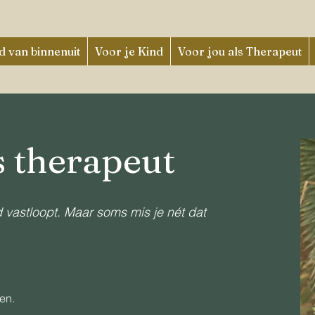
 van binnenuit
Voor je Kind
Voor jou als Therapeut
s therapeut
 vastloopt. Maar soms mis je nét dat
gen.